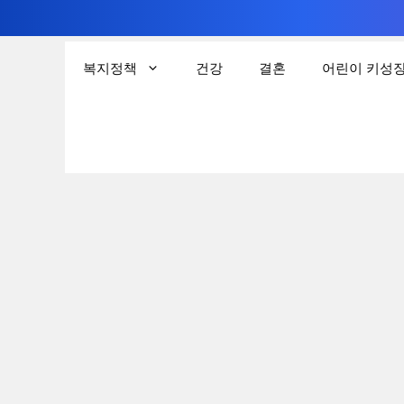
컨
텐
복지정책
건강
결혼
어린이 키성
츠
로
건
너
뛰
기