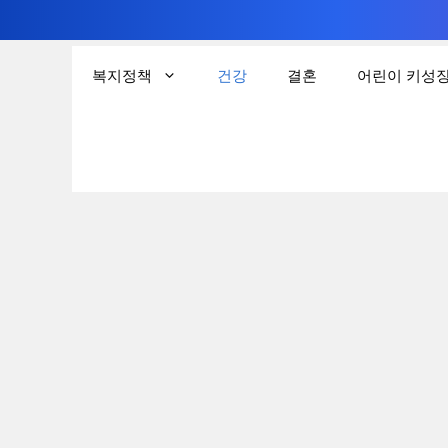
컨
텐
복지정책
건강
결혼
어린이 키성
츠
로
건
너
뛰
기