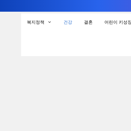
컨
텐
복지정책
건강
결혼
어린이 키성
츠
로
건
너
뛰
기