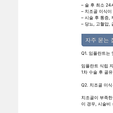
– 술 후 최소 
– 치조골 이식이
– 시술 후 통증
– 당뇨, 고혈압
자주 묻는 
Q1. 임플란트는
임플란트 식립 자
1차 수술 후 골
Q2. 치조골 이
치조골이 부족한
이 경우, 시술비