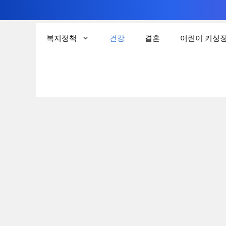
컨
텐
복지정책
건강
결혼
어린이 키성
츠
로
건
너
뛰
기