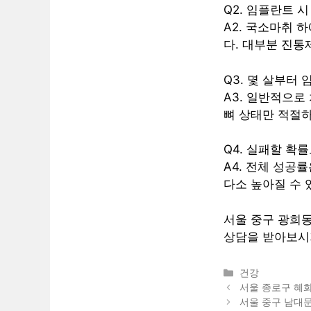
Q2. 임플란트 
A2. 국소마취 
다. 대부분 진통
Q3. 몇 살부터
A3. 일반적으로
뼈 상태만 적절
Q4. 실패할 확
A4. 전체 성공
다소 높아질 수 
서울 중구 광희
상담을 받아보시
카
건강
테
서울 종로구 혜
고
서울 중구 남대