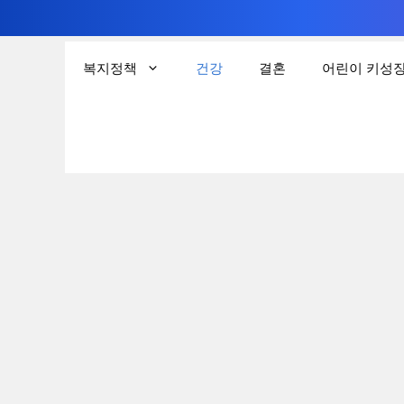
컨
텐
복지정책
건강
결혼
어린이 키성
츠
로
건
너
뛰
기