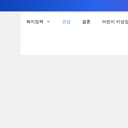
컨
텐
복지정책
건강
결혼
어린이 키성
츠
로
건
너
뛰
기