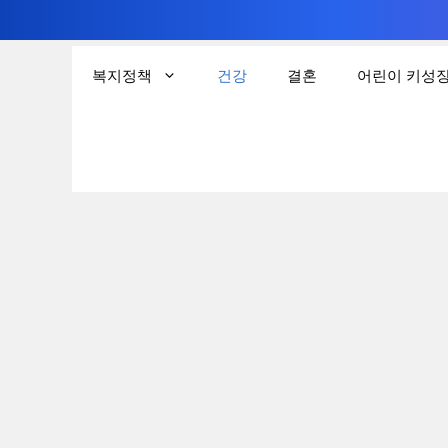
컨
텐
복지정책
건강
결혼
어린이 키성
츠
로
건
너
뛰
기