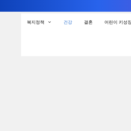
컨
텐
복지정책
건강
결혼
어린이 키성
츠
로
건
너
뛰
기