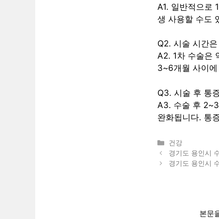
A1. 일반적으로
생 사용할 수도 
Q2. 시술 시간
A2. 1차 수술
3~6개월 사이에
Q3. 시술 후 
A3. 수술 후 
완화됩니다. 통
카
건강
테
경기도 용인시 
고
경기도 용인시 수
리
본문을