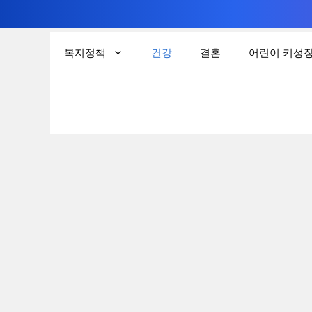
컨
텐
복지정책
건강
결혼
어린이 키성
츠
로
건
너
뛰
기