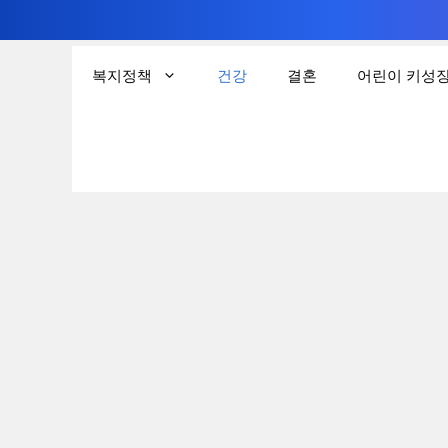
컨
텐
복지정책
건강
결혼
어린이 키성
츠
로
건
너
뛰
기