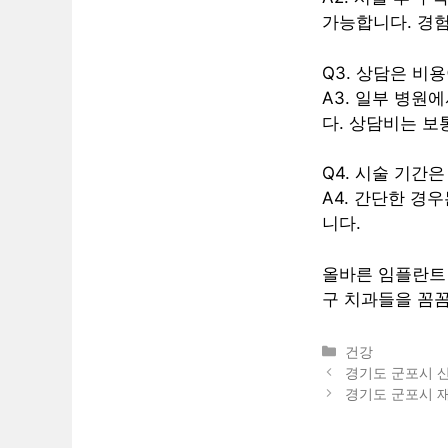
가능합니다. 경험
Q3. 상담은 비
A3. 일부 병원
다. 상담비는 보
Q4. 시술 기간
A4. 간단한 경
니다.
올바른 임플란트 
구 치과들을 꼼
카
건강
테
경기도 군포시 산
고
경기도 군포시 재
리