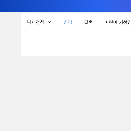
컨
텐
복지정책
건강
결혼
어린이 키성
츠
로
건
너
뛰
기