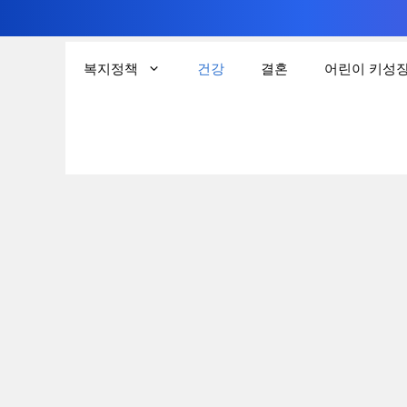
컨
텐
복지정책
건강
결혼
어린이 키성
츠
로
건
너
뛰
기