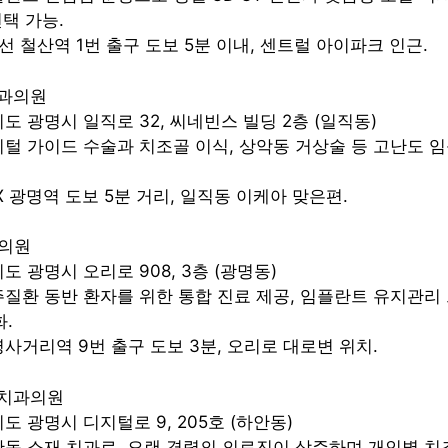
택 가능.
호선 철산역 1번 출구 도보 5분 이내, 센트럴 아이파크 인근.
치과의원
기도 광명시 일직로 32, 씨네빈스 빌딩 2층 (일직동)
디지털 가이드 수술과 치조골 이식, 상악동 거상술 등 고난도 
TX 광명역 도보 5분 거리, 일직동 이케아 맞은편.
과의원
기도 광명시 오리로 908, 3층 (광명동)
치주질환 동반 환자를 위한 통합 진료 제공, 임플란트 유지관
화.
명사거리역 9번 출구 도보 3분, 오리로 대로변 위치.
트치과의원
기도 광명시 디지털로 9, 205호 (하안동)
하안동 소재 치과로, 오랜 경력의 의료진이 상주하며 개인별 