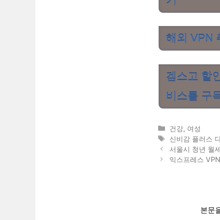
기
해외 VPN 
겜스고 할인
비스를 구
카
건강
,
여성
테
태
신비감 플러스 
고
그
서울시 청년 월세
리
익스프레스 VPN
본문을