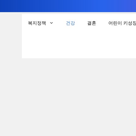
컨
텐
복지정책
건강
결혼
어린이 키성
츠
로
건
너
뛰
기