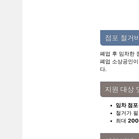
점포 철거
폐업 후 임차한 
폐업 소상공인이
다.
지원 대상 
임차 점포
철거가 필
최대
20