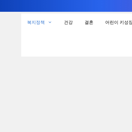
컨
텐
복지정책
건강
결혼
어린이 키성
츠
로
건
너
뛰
기